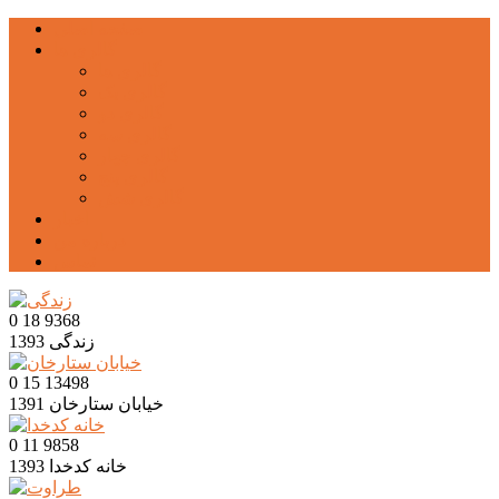
صفحه اصلی
گالری ها
گالری ها
گالری یک
گالری دو
گالری سه
گالری چهار
گالری پنج
گالری شش
اخبار
درباره من
تماس
0
18
9368
زندگی
1393
0
15
13498
خیابان ستارخان
1391
0
11
9858
خانه کدخدا
1393